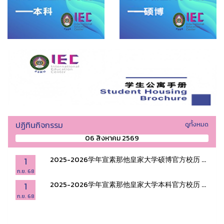
ปฏิทินกิจกรรม
ดูทั้งหมด
06 สิงหาคม 2569
1
2025-2026学年宣素那他皇家大学硕博官方校历 ...
ก.ย. 68
1
2025-2026学年宣素那他皇家大学本科官方校历 ...
ก.ย. 68