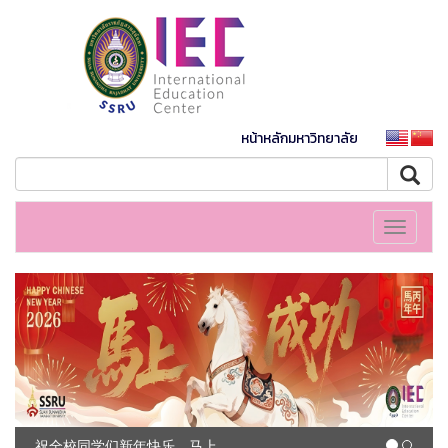
หน้าหลักมหาวิทยาลัย
Toggle
navigati
祝全校同学们新年快乐，马上成功