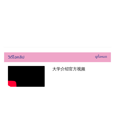
วิดีโอคลิป
ดูทั้งหมด
大学介绍官方视频