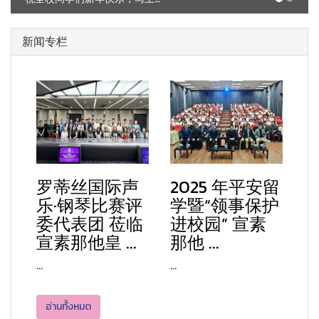
新闻专栏
罗蒂丝国际声
2025 年平安留
乐·钢琴比赛评
学暨“领事保护
委代表团 莅临
进校园” 宣素
宣素那他皇 ...
那他 ...
...
...
อ่านทั้งหมด