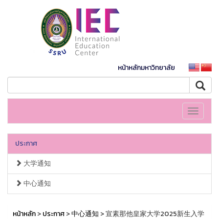
หน้าหลักมหาวิทยาลัย
Toggle
navigati
ประกาศ
大学通知
中心通知
หน้าหลัก
>
ประกาศ
>
中心通知
> 宣素那他皇家大学2025新生入学