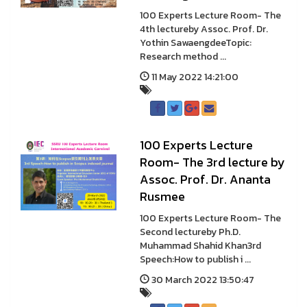
100 Experts Lecture Room- The
4th lectureby Assoc. Prof. Dr.
Yothin SawaengdeeTopic:
Research method ...
11 May 2022 14:21:00
100 Experts Lecture
Room- The 3rd lecture by
Assoc. Prof. Dr. Ananta
Rusmee
100 Experts Lecture Room- The
Second lectureby Ph.D.
Muhammad Shahid Khan3rd
Speech:How to publish i ...
30 March 2022 13:50:47