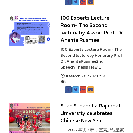
100 Experts Lecture
Room- The Second
lecture by Assoc. Prof. Dr.
Ananta Rusmee
100 Experts Lecture Room- The
Second lectureby Honorary Prof.
Dr. AnantaRusmee2nd
Speech:Thesis resw ...
11 March 2022 17:11:53
Suan Sunandha Rajabhat
University celebrates
Chinese New Year
2022年1月31日，宣素那他皇家